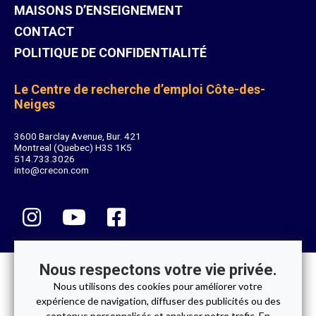
MAISONS D’ENSEIGNEMENT
CONTACT
POLITIQUE DE CONFIDENTIALITÉ
Le Centre de recherche d’emploi Côte-des-
Neiges
3600 Barclay Avenue, Bur. 421
Montreal (Quebec) H3S 1K5
514.733.3026
into@crecon.com
Nous respectons votre vie privée.
© 2026 Centre de recherche d’emploi Côte-des-Neiges. Tous droits
Nous utilisons des cookies pour améliorer votre
réservés.
expérience de navigation, diffuser des publicités ou des
contenus personnalisés et analyser notre trafic. En